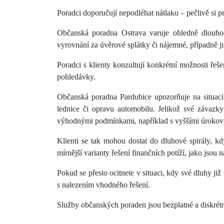
Poradci doporučují nepodléhat nátlaku – pečlivě si p
Občanská poradna Ostrava varuje ohledně dlouhod
vyrovnání za úvěrové splátky či nájemné, případně 
Poradci s klienty konzultují konkrétní možnosti ř
pohledávky.
Občanská poradna Pardubice upozorňuje na situaci,
lednice či opravu automobilu. Jelikož své závazky
výhodnými podmínkami, například s vyššími úrokový
Klienti se tak mohou dostat do dluhové spirály, k
mírnější varianty řešení finančních potíží, jako jso
Pokud se přesto ocitnete v situaci, kdy své dluhy j
s nalezením vhodného řešení.
Služby občanských poraden jsou bezplatné a diskrétní.