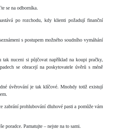
ťte se na odborníka.
stává po rozchodu, kdy klienti požadují finanční
něž seznámeni s postupem možného soudního vymáhání
 tak nuceni si půjčovat například na koupi pračky,
řípadech se obracejí na poskytovatele úvěrů s méně
né úvěrování je tak klíčové. Mnohdy totiž existují
íjem.
tace zabrání prohlubování dluhové pasti a pomůže vám
še poradce. Pamatujte – nejste na to sami.