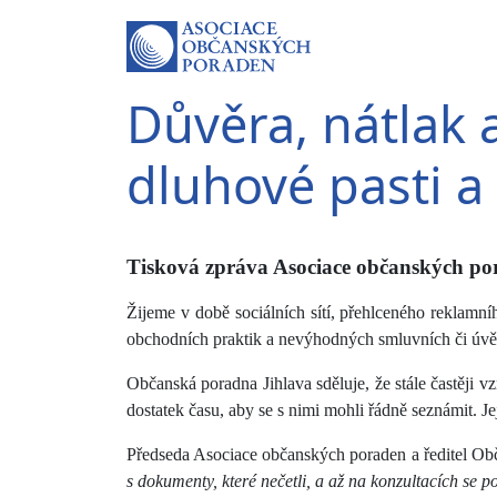
Důvěra, nátlak a
dluhové pasti a
Tisková zpráva Asociace občanských por
Žijeme v době sociálních sítí, přehlceného reklamní
obchodních praktik a nevýhodných smluvních či úv
Občanská poradna Jihlava sděluje, že stále častěji v
dostatek času, aby se s nimi mohli řádně seznámit. 
Předseda Asociace občanských poraden a ředitel Obč
s dokumenty, které nečetli, a až na konzultacích se p