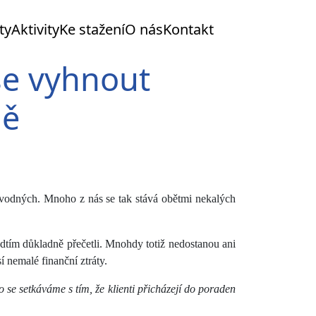
ty
Aktivity
Ke stažení
O nás
Kontakt
 se vyhnout
ně
podvodných. Mnoho z nás se tak stává obětmi nekalých
ředtím důkladně přečetli. Mnohdy totiž nedostanou ani
 nemalé finanční ztráty.
o se setkáváme s tím, že klienti přicházejí do poraden