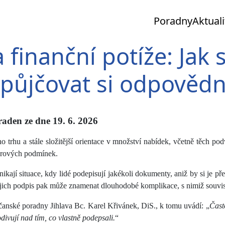
Poradny
Aktuali
 finanční potíže: Jak
 půjčovat si odpověd
aden ze dne 19. 6. 2026
ho trhu a stále složitější orientace v množství nabídek, včetně těch 
ěrových podmínek.
znikají situace, kdy lidé podepisují jakékoli dokumenty, aniž by si je p
Jejich podpis pak může znamenat dlouhodobé komplikace, s nimiž souvisí
anské poradny Jihlava Bc. Karel Křivánek, DiS., k tomu uvádí: „
Čast
odivují nad tím, co vlastně podepsali.
“