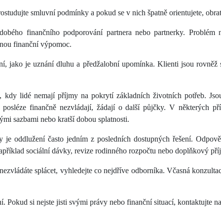
rostudujte smluvní podmínky a pokud se v nich špatně orientujete, obra
obého finančního podporování partnera nebo partnerky. Problém na
jinou finanční výpomoc.
ešení, jako je uznání dluhu a předžalobní upomínka. Klienti jsou rov
 kdy lidé nemají příjmy na pokrytí základních životních potřeb. Jsou
 posléze finančně nezvládají, žádají o další půjčky. V některých p
mi sazbami nebo kratší dobou splatnosti.
dy je oddlužení často jedním z posledních dostupných řešení. Odpověd
u například sociální dávky, revize rodinného rozpočtu nebo doplňkový př
iž nezvládáte splácet, vyhledejte co nejdříve odborníka. Včasná konzul
 Pokud si nejste jisti svými právy nebo finanční situací, kontaktujte na