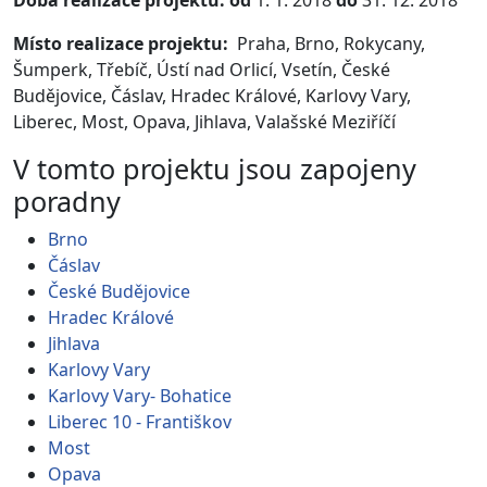
Doba realizace projektu: od
1. 1. 2018
do
31. 12. 2018
Místo realizace projektu:
Praha, Brno, Rokycany,
Šumperk, Třebíč, Ústí nad Orlicí, Vsetín, České
Budějovice, Čáslav, Hradec Králové, Karlovy Vary,
Liberec, Most, Opava, Jihlava, Valašské Meziříčí
V tomto projektu jsou zapojeny
poradny
Brno
Čáslav
České Budějovice
Hradec Králové
Jihlava
Karlovy Vary
Karlovy Vary- Bohatice
Liberec 10 - Františkov
Most
Opava