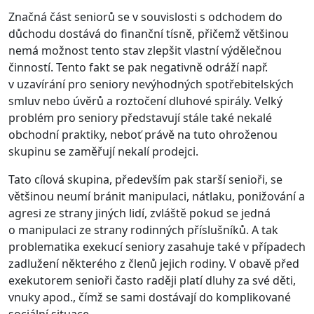
Značná část seniorů se v souvislosti s odchodem do
důchodu dostává do finanční tísně, přičemž většinou
nemá možnost tento stav zlepšit vlastní výdělečnou
činností. Tento fakt se pak negativně odráží např.
v uzavírání pro seniory nevýhodných spotřebitelských
smluv nebo úvěrů a roztočení dluhové spirály. Velký
problém pro seniory představují stále také nekalé
obchodní praktiky, neboť právě na tuto ohroženou
skupinu se zaměřují nekalí prodejci.
Tato cílová skupina, především pak starší senioři, se
většinou neumí bránit manipulaci, nátlaku, ponižování a
agresi ze strany jiných lidí, zvláště pokud se jedná
o manipulaci ze strany rodinných příslušníků. A tak
problematika exekucí seniory zasahuje také v případech
zadlužení některého z členů jejich rodiny. V obavě před
exekutorem senioři často raději platí dluhy za své děti,
vnuky apod., čímž se sami dostávají do komplikované