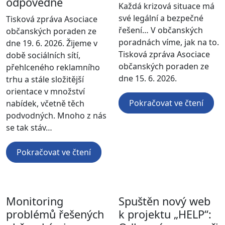
odpovědně
Každá krizová situace má
své legální a bezpečné
Tisková zpráva Asociace
řešení… V občanských
občanských poraden ze
poradnách víme, jak na to.
dne 19. 6. 2026. Žijeme v
Tisková zpráva Asociace
době sociálních sítí,
občanských poraden ze
přehlceného reklamního
dne 15. 6. 2026.
trhu a stále složitější
orientace v množství
Pokračovat ve čtení
nabídek, včetně těch
podvodných. Mnoho z nás
se tak stáv…
Pokračovat ve čtení
Monitoring
Spuštěn nový web
problémů řešených
k projektu „HELP“: