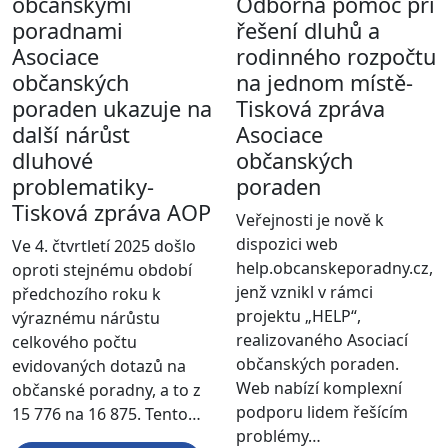
občanskými
Odborná pomoc při
poradnami
řešení dluhů a
Asociace
rodinného rozpočtu
občanských
na jednom místě-
poraden ukazuje na
Tisková zpráva
další nárůst
Asociace
dluhové
občanských
problematiky-
poraden
Tisková zpráva AOP
Veřejnosti je nově k
dispozici web
Ve 4. čtvrtletí 2025 došlo
help.obcanskeporadny.cz,
oproti stejnému období
jenž vznikl v rámci
předchozího roku k
projektu „HELP“,
výraznému nárůstu
realizovaného Asociací
celkového počtu
občanských poraden.
evidovaných dotazů na
Web nabízí komplexní
občanské poradny, a to z
podporu lidem řešícím
15 776 na 16 875. Tento…
problémy…