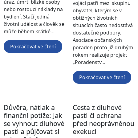
úraz, úmrtí blízké osoby
vojáci patří mezi skupinu
nebo rostoucí náklady na
obyvatel, kterým se v
bydlení. Stačí jediná
obtížných životních
životní událost a člověk se
situacích často nedostává
může během krátké…
dostatečné podpory.
Asociace občanských
Pokračovat ve čtení
poraden proto již druhým
rokem realizuje projekt
„Poradenstv…
Pokračovat ve čtení
Důvěra, nátlak a
Cesta z dluhové
finanční potíže: Jak
pasti či ochrana
se vyhnout dluhové
před neoprávněnou
pasti a půjčovat si
exekucí