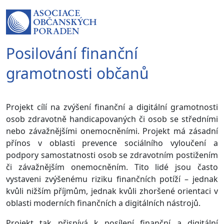
Posilování finanční
gramotnosti občanů
Projekt cílí na zvýšení finanční a digitální gramotnosti
osob zdravotně handicapovaných či osob se středními
nebo závažnějšími onemocněními. Projekt má zásadní
přínos v oblasti prevence sociálního vyloučení a
podpory samostatnosti osob se zdravotním postižením
či závažnějším onemocněním. Tito lidé jsou často
vystaveni zvýšenému riziku finančních potíží – jednak
kvůli nižším příjmům, jednak kvůli zhoršené orientaci v
oblasti moderních finančních a digitálních nástrojů.
Projekt tak přispívá k posílení finanční a digitální