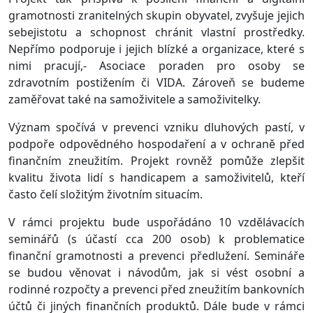
gramotnosti zranitelných skupin obyvatel, zvyšuje jejich
sebejistotu a schopnost chránit vlastní prostředky.
Nepřímo podporuje i jejich blízké a organizace, které s
nimi pracují,- Asociace poraden pro osoby se
zdravotním postižením či VIDA. Zároveň se budeme
zaměřovat také na samoživitele a samoživitelky.
Význam spočívá v prevenci vzniku dluhových pastí, v
podpoře odpovědného hospodaření a v ochraně před
finančním zneužitím. Projekt rovněž pomůže zlepšit
kvalitu života lidí s handicapem a samoživitelů, kteří
často čelí složitým životním situacím.
V rámci projektu bude uspořádáno 10 vzdělávacích
seminářů (s účastí cca 200 osob) k problematice
finanční gramotnosti a prevenci předlužení. Semináře
se budou věnovat i návodům, jak si vést osobní a
rodinné rozpočty a prevenci před zneužitím bankovních
účtů či jiných finančních produktů. Dále bude v rámci