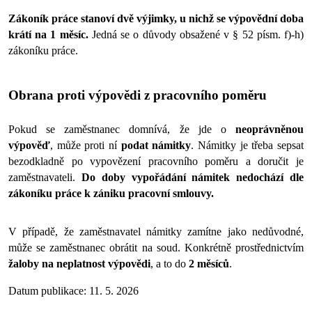
Zákoník práce stanoví dvě výjimky, u nichž se výpovědní doba 
krátí na 1 měsíc. 
Jedná se o důvody obsažené v § 52 písm. f)-h) 
zákoníku práce.
Obrana proti výpovědi z pracovního poměru
Pokud se zaměstnanec domnívá, že jde o 
neoprávněnou 
výpověď
, může proti ní 
podat námitky
. Námitky je třeba sepsat 
bezodkladně po vypovězení pracovního poměru a doručit je 
zaměstnavateli. 
Do doby vypořádání námitek nedochází dle 
zákoníku práce k zániku pracovní smlouvy.
V případě, že zaměstnavatel námitky zamítne jako nedůvodné, 
může se zaměstnanec obrátit na soud. Konkrétně prostřednictvím 
žaloby na neplatnost
výpovědi
, a to do 
2 měsíců
. 
Datum publikace: 11. 5. 2026