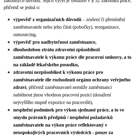
zákonných důvodů. Jejich výčet je obsažen v § 52 zákoníku práce, 
přičemž se jedná o:
výpověď z organizačních důvodů 
– zrušení či přemístění 
zaměstnavatele nebo jeho části (pobočky), reorganizace, 
outsourcing,
výpověď pro nadbytečnost zaměstnance,
dlouhodobou ztrátu zdravotní způsobilosti 
zaměstnavatele k výkonu práce dle pracovní smlouvy, a to 
na základě lékařského posudku,
zdravotní nezpůsobilost k výkonu práce pro 
zaměstnavatele dle rozhodnutí orgánu ochrany veřejného 
zdraví
, přičemž zaměstnavatel nemůže zaměstnanci 
nabídnout jinou vhodnou pracovní pozici (dosažení 
nejvyššího stupně expozice na pracovišti),
nesplnění podmínek pro výkon sjednané práce, a to ve 
smyslu právních předpisů / nesplnění požadavků 
zaměstnavatele na výkon práce reflektovaný v 
neuspokojivých pracovních výsledcích - pouze za 