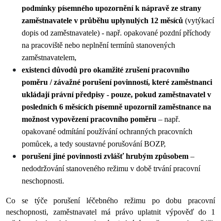
podmínky písemného upozornění k nápravě ze strany 
zaměstnavatele v průběhu uplynulých 12 měsíců 
(vytýkací 
dopis od zaměstnavatele) - např. opakované pozdní příchody 
na pracoviště nebo neplnění termínů stanovených 
zaměstnavatelem,
existenci důvodů pro okamžité zrušení pracovního 
poměru / závažné porušení povinností, které zaměstnanci 
ukládají právní předpisy
- pouze, pokud zaměstnavatel v 
posledních 6 měsících písemně upozornil zaměstnance na 
možnost vypovězení pracovního poměru
 – např. 
opakované odmítání používání ochranných pracovních 
pomůcek, a tedy soustavné porušování BOZP,
porušení jiné povinnosti zvlášť hrubým způsobem
 – 
nedodržování stanoveného režimu v době trvání pracovní 
neschopnosti.
Co se týče porušení léčebného režimu po dobu pracovní 
neschopnosti, zaměstnavatel má právo uplatnit výpověď do 1 