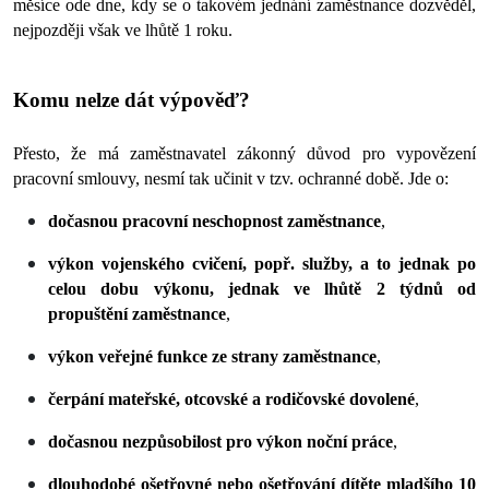
měsíce ode dne, kdy se o takovém jednání zaměstnance dozvěděl, 
nejpozději však ve lhůtě 1 roku.
Komu nelze dát výpověď?
Přesto, že má zaměstnavatel zákonný důvod pro vypovězení 
pracovní smlouvy, nesmí tak učinit v tzv. ochranné době. Jde o:
dočasnou pracovní neschopnost zaměstnance
,
výkon vojenského cvičení, popř. služby, a to jednak po 
celou dobu výkonu, jednak ve lhůtě 2 týdnů od 
propuštění zaměstnance
,
výkon veřejné funkce ze strany zaměstnance
,
čerpání mateřské, otcovské a rodičovské dovolené
,
dočasnou nezpůsobilost pro výkon noční práce
,
dlouhodobé ošetřovné nebo ošetřování dítěte mladšího 10 