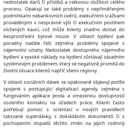
nedostatek darů či příslibů a celkovou složitost celého
procesu. Opakují se také problémy s nepřiměřenými
podmínkami nebankovních úvěrů, exekučními srážkami
prováděnými v nesprávné výši či exekučním postihem
složených kaucí, což může klienty snadno dostat do
bezprostřední bytové nouze. V oblasti bydlení pak
poradny nadále řeší zejména problémy spojené s
nájemními vztahy. Nedostatek dostupného nájemního
bydlení a vysoké náklady na bydlení zůstávají zásadním
systémovým problémem, který se negativně promítá do
životní situace klientů napříč všemi regiony.
V oblasti sociálních dávek se opakovaně objevují potíže
spojené s postupující digitalizací agendy, zejména s
fungováním aplikace Jenda a omezenou dostupností
osobního kontaktu na úřadech práce. Klienti často
potřebují pomoc s orientací v nových pravidlech
takzvané superdávky, s dokládáním dokumentů či s
pochopením dopadů těchto změn na jejich rodinný