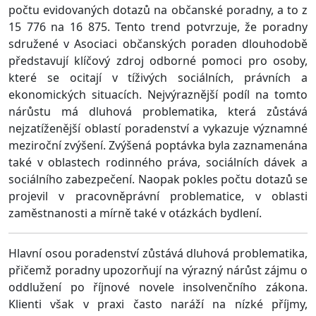
počtu evidovaných dotazů na občanské poradny, a to z
15 776 na 16 875. Tento trend potvrzuje, že poradny
sdružené v Asociaci občanských poraden dlouhodobě
představují klíčový zdroj odborné pomoci pro osoby,
které se ocitají v tíživých sociálních, právních a
ekonomických situacích. Nejvýraznější podíl na tomto
nárůstu má dluhová problematika, která zůstává
nejzatíženější oblastí poradenství a vykazuje významné
meziroční zvýšení. Zvýšená poptávka byla zaznamenána
také v oblastech rodinného práva, sociálních dávek a
sociálního zabezpečení. Naopak pokles počtu dotazů se
projevil v pracovněprávní problematice, v oblasti
zaměstnanosti a mírně také v otázkách bydlení.
Hlavní osou poradenství zůstává dluhová problematika,
přičemž poradny upozorňují na výrazný nárůst zájmu o
oddlužení po říjnové novele insolvenčního zákona.
Klienti však v praxi často naráží na nízké příjmy,