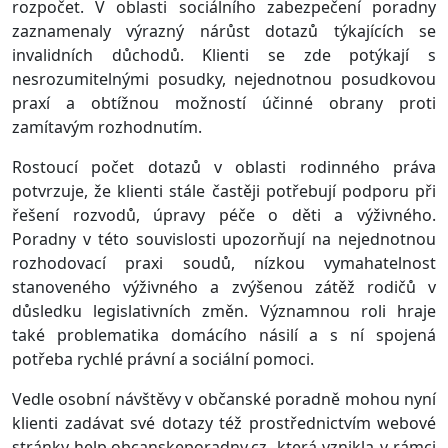
rozpočet. V oblasti sociálního zabezpečení poradny
zaznamenaly výrazný nárůst dotazů týkajících se
invalidních důchodů. Klienti se zde potýkají s
nesrozumitelnými posudky, nejednotnou posudkovou
praxí a obtížnou možností účinné obrany proti
zamítavým rozhodnutím.
Rostoucí počet dotazů v oblasti rodinného práva
potvrzuje, že klienti stále častěji potřebují podporu při
řešení rozvodů, úpravy péče o děti a výživného.
Poradny v této souvislosti upozorňují na nejednotnou
rozhodovací praxi soudů, nízkou vymahatelnost
stanoveného výživného a zvýšenou zátěž rodičů v
důsledku legislativních změn. Významnou roli hraje
také problematika domácího násilí a s ní spojená
potřeba rychlé právní a sociální pomoci.
Vedle osobní návštěvy v občanské poradně mohou nyní
klienti zadávat své dotazy též prostřednictvím webové
stránky help.obcanskeporadny.cz, která vznikla v rámci