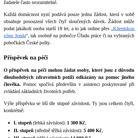
žadatele často srozumitelné. 
Každá domácnost nyní podává pouze jednu žádost, která v sobě 
obsahuje posouzení všech čtyř sloučených dávek. Žádost může 
podat jakákoli osoba starší 18 let, a to jak online přes „
Klientskou 
zónu Jenda
“, tak osobně na pobočce Úřadu práce či na vybraných 
pobočkách České pošty. 
Příspěvek na péči
O příspěvek na péči mohou žádat osoby, které jsou z důvodu 
dlouhodobých zdravotních potíží odkázány na pomoc jiného 
člověka.
 Pomoc spočívá především v asistenci poskytované při 
zvládání základních životních potřeb. 
Výše příspěvku se liší dle stupně závislosti. Ty jsou celkem čtyři, 
konkrétně:
I. stupeň 
(lehká závislost):
 1 300 Kč
,
II. stupeň 
(středně těžká závislost):
 5 400 Kč
,