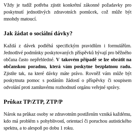
Vždy je tudíž potřeba zjistit konkrétní zákonné požadavky pro 
poskytnutí jednotlivých zdravotních pomůcek, což může být 
mnohdy matoucí. 
Jak žádat o sociální dávky?
Každá z dávek podléhá specifickým pravidlům i formulářům. 
Jednotlivé podmínky poskytovaných příspěvků bývají pro běžného 
občana často nepřehledné. 
V takovém případě se lze obrátit na 
občanskou poradnu, která vám poskytne bezplatnou radu.
Zjistíte tak, na které dávky máte právo. Rovněž vám může být 
poskytnuta pomoc s podáním žádostí o příspěvky či soupisem 
odvolání proti zamítavému rozhodnutí orgánu veřejné správy. 
Průkaz TP/
ZTP, ZTP/P
Nárok na průkaz osoby se zdravotním postižením vzniká každému, 
kdo má problém s 
pohyblivostí, orientací či poruchou autistického 
spektra, a to alespoň po dobu 1 roku. 