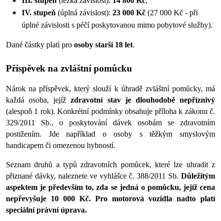
III. stupeň 
(těžká závislost): 
14 800 Kč
,
IV. stupeň 
(úplná závislost):
 23 000 Kč
 (27 000 Kč - při 
úplné závislosti s péčí poskytovanou mimo pobytové služby). 
Dané částky platí pro
 osoby starší 18 let
.
Příspěvek na zvláštní pomůcku
Nárok na příspěvek, který slouží k úhradě zvláštní pomůcky, má 
každá osoba, jejíž 
zdravotní stav je dlouhodobě nepříznivý
(alespoň 1 rok). Konkrétní podmínky obsahuje příloha k zákonu č. 
329/2011 Sb., o poskytování dávek osobám se zdravotním 
postižením. Jde například o osoby s těžkým smyslovým 
handicapem či omezenou hybností. 
Seznam druhů a typů zdravotních pomůcek, které lze uhradit z 
přiznané dávky, naleznete ve vyhlášce č. 388/2011 Sb. 
Důležitým 
aspektem je především to, zda se jedná o pomůcku, jejíž cena 
nepřevyšuje 10 000 Kč. Pro motorová vozidla nadto platí 
speciální právní úprava.