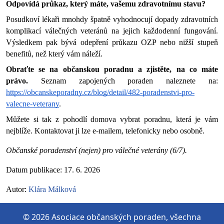
Odpovídá průkaz, který máte, vašemu zdravotnímu stavu?
Posudkoví lékaři mnohdy špatně vyhodnocují dopady zdravotních 
komplikací válečných veteránů na jejich každodenní fungování. 
Výsledkem pak bývá odepření průkazu OZP nebo nižší stupeň 
benefitů, než který vám náleží.
Obraťte se na občanskou poradnu a zjistěte, na co máte 
právo. 
Seznam zapojených poraden naleznete na: 
https://obcanskeporadny.cz/blog/detail/482-poradenstvi-pro-
valecne-veterany
. 
Můžete si tak z pohodlí domova vybrat poradnu, která je vám 
nejblíže. Kontaktovat ji lze e-mailem, telefonicky nebo osobně.
Občanské poradenství (nejen) pro válečné veterány (6/7).
Datum publikace: 17. 6. 2026
Autor: 
Klára Málková
© 2026 Asociace občanských poraden, všechna