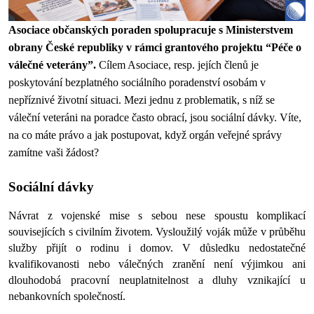
Asociace občanských poraden spolupracuje s Ministerstvem 
obrany České republiky v rámci grantového projektu “Péče o 
válečné veterány”. 
Cílem Asociace, resp. jejích členů je 
poskytování bezplatného sociálního poradenství osobám v 
nepříznivé životní situaci. Mezi jednu z problematik, s níž se 
váleční veteráni na poradce často obrací, jsou sociální dávky. Víte, 
na co máte právo a jak postupovat, když orgán veřejné správy 
zamítne vaši žádost?
Sociální dávky
Návrat z vojenské mise s sebou nese spoustu komplikací 
souvisejících s civilním životem. Vysloužilý voják může v průběhu 
služby přijít o rodinu i domov. V důsledku nedostatečné 
kvalifikovanosti nebo válečných zranění není výjimkou ani 
dlouhodobá pracovní neuplatnitelnost a dluhy vznikající u 
nebankovních společností.